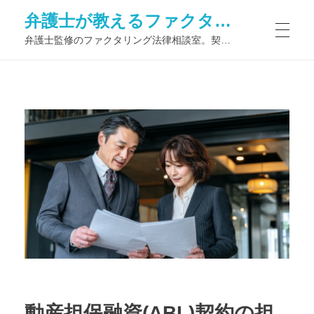
弁護士が教えるファクタリング法律相談室
弁護士監修のファクタリング法律相談室。契約トラブル予防から債権譲渡登記、判例解説やQ&Aで初心者も安心—リスク管理力を高める専門ブログ
動産担保融資(ABL)契約の担