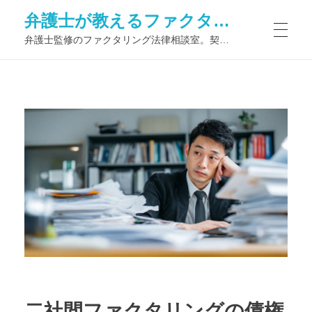
弁護士が教えるファクタリング法律相談室
弁護士監修のファクタリング法律相談室。契約トラブル予防から債権譲渡登記、判例解説やQ&Aで初心者も安心—リスク管理力を高める専門ブログ
二社間ファクタリングの債権