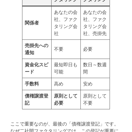
あなたの会
あなたの会
社、ファク
社、ファク
関係者
タリング会
タリング会
社
社、売掛先
売掛先への
不要
必要
通知
資金化スピ
最短即日も
数日～数週
ード
可能
間
手数料
高め
安め
債権譲渡登
原則として
原則として
記
必要
不要
ここで重要なのが、最後の「債権譲渡登記」です。
なぜ二社間ファクタリングでは、この登記が重要に