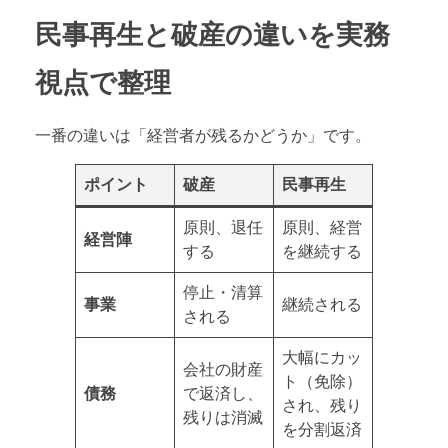
民事再生と破産の違いを実務
視点で整理
一番の違いは「経営者が残るかどうか」です。
ポイント
破産
民事再生
原則、退任
原則、経営
経営陣
する
を継続する
停止・清算
事業
継続される
される
大幅にカッ
会社の財産
ト（免除）
債務
で返済し、
され、残り
残りは消滅
を分割返済